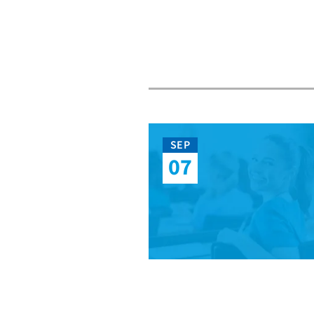
SEP
07