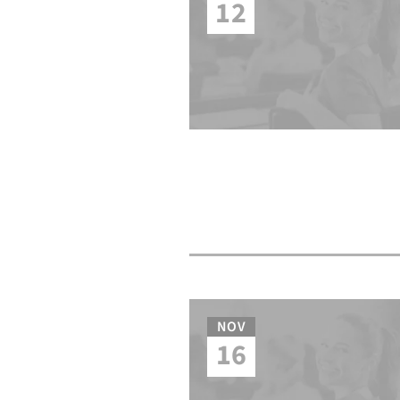
12
NOV
16