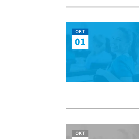
OKT
01
OKT