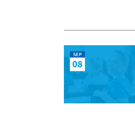
SEP
08